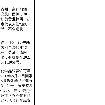
名青州市富迪加油
叉口西侧，2017
发新的营业执照，该
法定代表人崔恒凯，
产品（不含危化
营许可证》（证书编
效期自2017年12月
是汽油、柴油。该站于
证书，有效期至2022
113068号。
险化学品经营许可证
015年5月27日国家
省<危险化学品经营许
3〕94号，鲁安监发
件的要求，需要按照相
青州市恒安石化有限
行经营危险化学品安