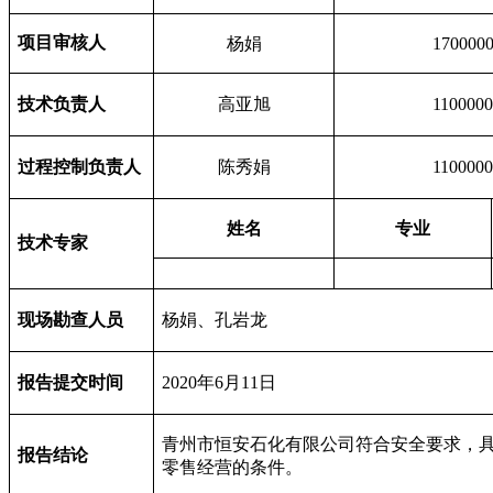
项目审核人
杨娟
170000
技术负责人
高亚旭
110000
过程控制负责人
陈秀娟
110000
姓名
专业
技术专家
现场勘查人员
杨娟、孔岩龙
报告提交时间
2020
年
6
月
11
日
青州市恒安石化有限公司
符合安全要求，
报告结论
零售经营的条件。