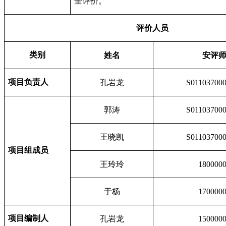
全评价。
评价人员
类别
姓名
安评
项目负责人
孔岩龙
S01103700
郭涛
S01103700
王晓凯
S01103700
项目组成员
王玲玲
180000
于杨
170000
项目编制人
孔岩龙
150000