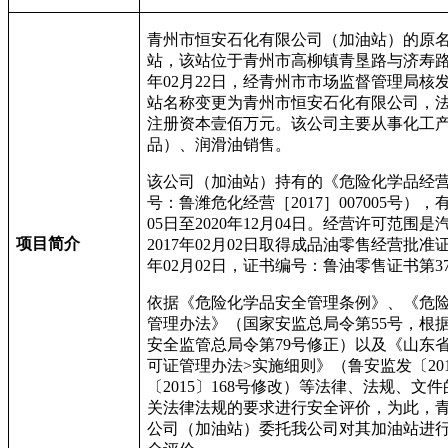
青州市恒安石化有限公司（加油站）的原
站，该站位于青州市高柳镇青垦路与济寿路交
年02月22日，经青州市市场监督管理局核
站名称变更为青州市恒安石化有限公司，
注册资本壹佰万元。该公司主要从事化工
品）、润滑油销售。
该公司（加油站）持有的《危险化学品经
号：鲁潍危化经营［2017］007005号），有
05日至2020年12月04日。经营许可范围
项目简介
2017年02月02日取得成品油零售经营批准
年02月02日，证书编号：鲁油零售证书第3707
依据《危险化学品安全管理条例》、《危
管理办法》（国家安监总局令第55号，根据2
安全监管总局令第79号修正）以及《山东
可证管理办法>实施细则》（鲁安监发〔201
〔2015〕168号修改）等法律、法规、文
关法律法规的要求进行安全评价，为此，
公司（加油站）委托我公司对其加油站进