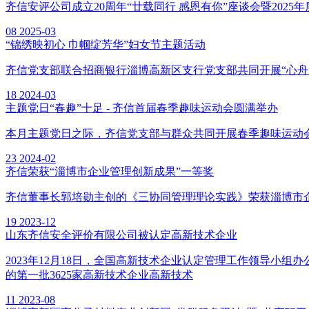
齐信安评公司成立20周年“廿载同行 感恩有你”座谈会暨2025
08
2025-03
“锦绣映初心 巾帼绽芳华”妇女节主题活动
齐信党支部联合招商银行淄博高新区支行党支部共同开展“心舟
18
2024-03
主题党日“春趣”十足 - 齐信首届春季趣味运动会圆满举办
本月主题党日之际，齐信党支部与群众共同开展春季趣味运动
23
2024-02
齐信荣获“淄博市企业管理创新成果”一等奖
齐信董事长郭培勋主创的《三协同管理理论实践》荣获淄博市
19
2023-12
山东齐信安全评价有限公司被认定高新技术企业
2023年12月18日，全国高新技术企业认定管理工作领导小组
的第一批3625家高新技术企业高新技术
11
2023-08