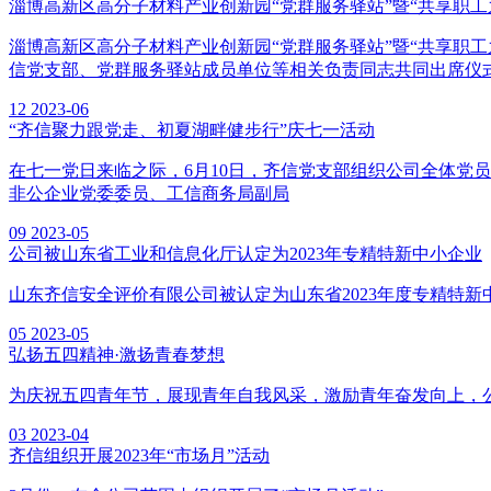
淄博高新区高分子材料产业创新园“党群服务驿站”暨“共享职
淄博高新区高分子材料产业创新园“党群服务驿站”暨“共享职
信党支部、党群服务驿站成员单位等相关负责同志共同出席仪
12
2023-06
“齐信聚力跟党走、初夏湖畔健步行”庆七一活动
在七一党日来临之际，6月10日，齐信党支部组织公司全体党
非公企业党委委员、工信商务局副局
09
2023-05
公司被山东省工业和信息化厅认定为2023年专精特新中小企业
山东齐信安全评价有限公司被认定为山东省2023年度专精特新
05
2023-05
弘扬五四精神·激扬青春梦想
为庆祝五四青年节，展现青年自我风采，激励青年奋发向上，
03
2023-04
齐信组织开展2023年“市场月”活动