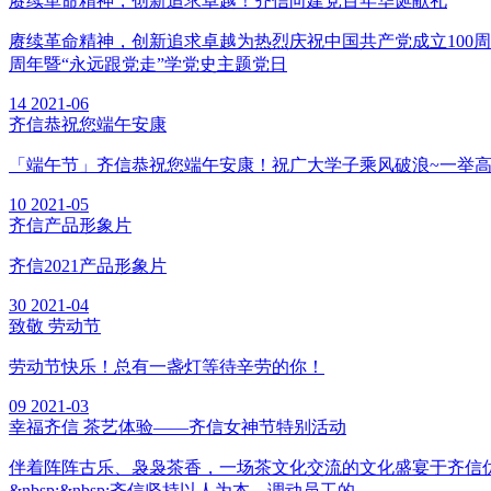
赓续革命精神，创新追求卓越！齐信向建党百年华诞献礼
赓续革命精神，创新追求卓越为热烈庆祝中国共产党成立100
周年暨“永远跟党走”学党史主题党日
14
2021-06
齐信恭祝您端午安康
「端午节」齐信恭祝您端午安康！祝广大学子乘风破浪~一举
10
2021-05
齐信产品形象片
齐信2021产品形象片
30
2021-04
致敬 劳动节
劳动节快乐！总有一盏灯等待辛劳的你！
09
2021-03
幸福齐信 茶艺体验——齐信女神节特别活动
伴着阵阵古乐、袅袅茶香，一场茶文化交流的文化盛宴于齐信
&nbsp;&nbsp;齐信坚持以人为本，调动员工的