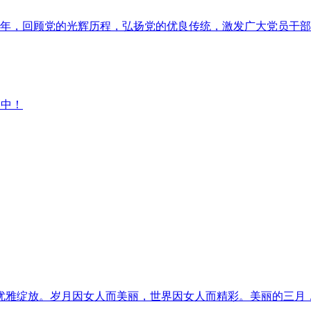
周年，回顾党的光辉历程，弘扬党的优良传统，激发广大党员干部
高中！
优雅绽放。岁月因女人而美丽，世界因女人而精彩。美丽的三月