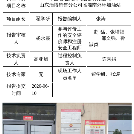
山东淄博销售分公司临淄南外环加油站
项目名称
翟学研
报告编制人
张涛
项目组长
参与评价工
史
猛、张增福
报告审核
作的安全评
杨永霞
邵文强、孙
价师和注册
人
淑贞
安全工程师
技术负责
过程控制负
高亚旭
陈秀娟
人
责人
现场工作人
翟学研、张涛
技术专家
无
员名单
报告提交
2020-06-
时间
10