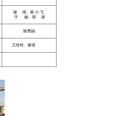
谢
强、蒋
小
飞
于
杨、郭
涛
陈秀娟
王玲玲、谢强