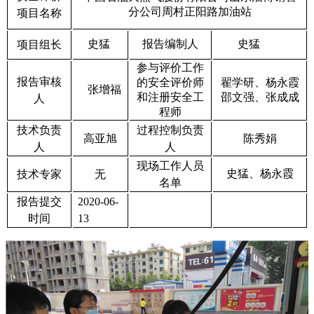
分公司周村正阳路加油站
项目名称
史猛
报告编制人
史猛
项目组长
参与评价工作
报告审核
的安全评价师
翟学研、杨永霞
张增福
和注册安全工
邵文强、张成成
人
程师
技术负责
过程控制负责
高亚旭
陈秀娟
人
人
现场工作人员
史猛、
杨永霞
技术专家
无
名单
报告提交
2020-06-
时间
13