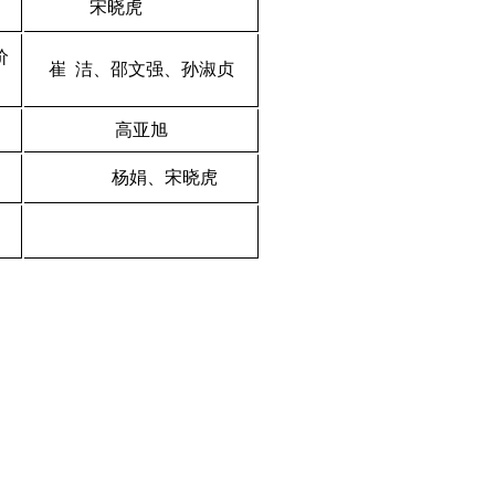
宋晓虎
价
崔
洁、邵文强、孙淑贞
高亚旭
杨娟、宋晓虎