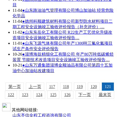
目
11-04
●
山东路油油气管理有限公司博山加油站 经营危险
化学品
11-04
●
德州科顺建筑材料有限公司新型防水材料项目二
期工程安全设施竣工验收评价报告（补充评价）…
11-02
●
山东东岳化工有限公司 R22生产工艺优化升级改
造项目安全设施竣工验收评价报告…
11-01
●
山东飞源气体有限公司年产1300吨三氟化氮项目
试生产条件安全评价报告
10-26
●
淄博海益精细化工有限公司 年产80万吨低碳烯烃
装置 节能技术改造项目安全设施竣工验收评价报告…
10-21
●
山东万通集团淄博金顺油品有限公司第四十五加
油中心加油站改建项目
第一页
上一页
117
118
119
120
121
122
123
124
125
126
下一页
最末页
其他网站链接:
山东齐信全程工程咨询有限公司