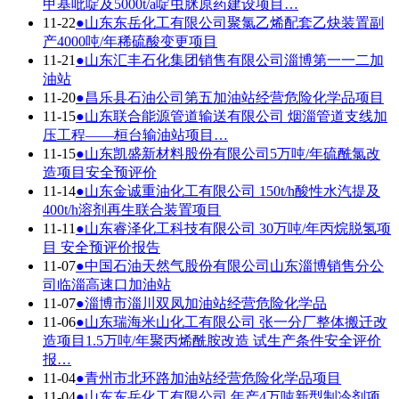
甲基吡啶及5000t/a啶虫脒原药建设项目…
11-22
●
山东东岳化工有限公司聚氯乙烯配套乙炔装置副
产4000吨/年稀硫酸变更项目
11-21
●
山东汇丰石化集团销售有限公司淄博第一一二加
油站
11-20
●
昌乐县石油公司第五加油站经营危险化学品项目
11-15
●
山东联合能源管道输送有限公司 烟淄管道支线加
压工程——桓台输油站项目…
11-15
●
山东凯盛新材料股份有限公司5万吨/年硫酰氯改
造项目安全预评价
11-14
●
山东金诚重油化工有限公司 150t/h酸性水汽提及
400t/h溶剂再生联合装置项目
11-11
●
山东睿泽化工科技有限公司 30万吨/年丙烷脱氢项
目 安全预评价报告
11-07
●
中国石油天然气股份有限公司山东淄博销售分公
司临淄高速口加油站
11-07
●
淄博市淄川双凤加油站经营危险化学品
11-06
●
山东瑞海米山化工有限公司 张一分厂整体搬迁改
造项目1.5万吨/年聚丙烯酰胺改造 试生产条件安全评价
报…
11-04
●
青州市北环路加油站经营危险化学品项目
11-04
●
山东东岳化工有限公司 年产4万吨新型制冷剂项