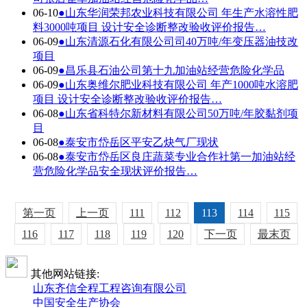
06-10
●
山东华润荣邦农业科技有限公司 年生产水溶性肥
料3000吨项目 设计安全诊断整改验收评价报告…
06-09
●
山东清源石化有限公司司40万吨/年变压器油技改
项目
06-09
●
昌乐县石油公司第十九加油站经营危险化学品
06-09
●
山东奥维尔肥业科技有限公司 年产1000吨水溶肥
项目 设计安全诊断整改验收评价报告…
06-08
●
山东省科特尔新材料有限公司50万吨/年胶黏剂项
目
06-08
●
泰安市岱岳区平安乙炔气厂现状
06-08
●
泰安市岱岳区良庄蔬菜专业合作社第一加油站经
营危险化学品安全现状评价报告…
第一页
上一页
111
112
113
114
115
116
117
118
119
120
下一页
最末页
其他网站链接:
山东齐信全程工程咨询有限公司
中国安全生产协会